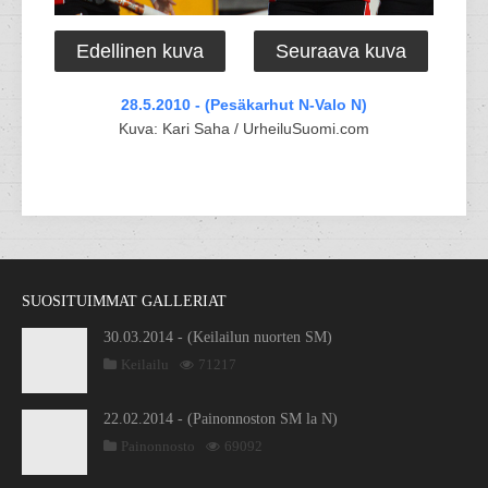
Edellinen kuva
Seuraava kuva
28.5.2010 - (Pesäkarhut N-Valo N)
Kuva: Kari Saha / UrheiluSuomi.com
SUOSITUIMMAT GALLERIAT
30.03.2014 - (Keilailun nuorten SM)
Keilailu
71217
22.02.2014 - (Painonnoston SM la N)
Painonnosto
69092