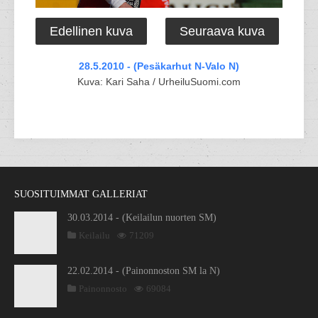
Edellinen kuva
Seuraava kuva
28.5.2010 - (Pesäkarhut N-Valo N)
Kuva: Kari Saha / UrheiluSuomi.com
SUOSITUIMMAT GALLERIAT
30.03.2014 - (Keilailun nuorten SM)
Keilailu
71209
22.02.2014 - (Painonnoston SM la N)
Painonnosto
69084