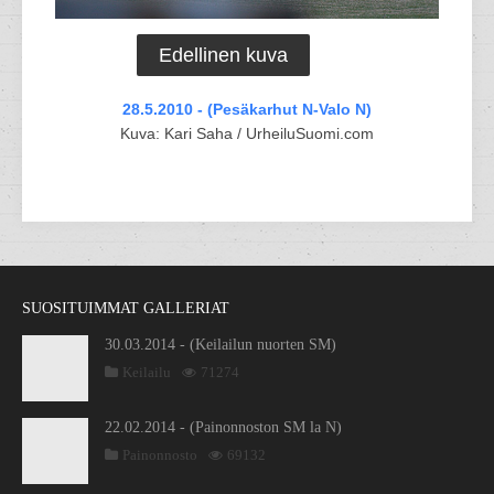
Edellinen kuva
28.5.2010 - (Pesäkarhut N-Valo N)
Kuva: Kari Saha / UrheiluSuomi.com
SUOSITUIMMAT GALLERIAT
30.03.2014 - (Keilailun nuorten SM)
Keilailu
71274
22.02.2014 - (Painonnoston SM la N)
Painonnosto
69132