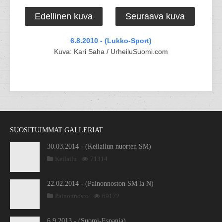
Edellinen kuva
Seuraava kuva
6.8.2010 - (Lukko-Sport)
Kuva: Kari Saha / UrheiluSuomi.com
SUOSITUIMMAT GALLERIAT
30.03.2014 - (Keilailun nuorten SM)
Keilailu
71314
22.02.2014 - (Painonnoston SM la N)
Painonnosto
69172
6.9.2013 - (Suomi-Espanja)