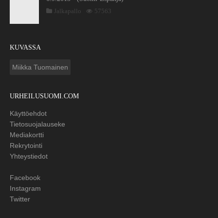
Jalkapallo
57563
KUVASSA
Miikka Tuomainen
URHEILUSUOMI.COM
Käyttöehdot
Tietosuojalauseke
Mediakortti
Rekrytointi
Yhteystiedot
Facebook
Instagram
Twitter