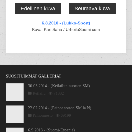
Edellinen kuva
Seuraava kuva
6.8.2010 - (Lukko-Sport)
Kuva: Kari Saha / UrheiluSuomi.com
SUOSITUIMMAT GALLERIAT
30.03.2014 - (Keilailun nuorten SM)
Keilailu
71332
22.02.2014 - (Painonnoston SM la N)
Painonnosto
69199
6.9.2013 - (Suomi-Espanja)