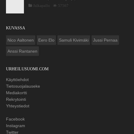
Jalkapallo
57567
KUVASSA
Nico Aaltonen
Eero Elo
Samuli Kivimäki
Jussi Pernaa
Anssi Rantanen
URHEILUSUOMI.COM
Käyttöehdot
Tietosuojalauseke
Mediakortti
Rekrytointi
Yhteystiedot
Facebook
Instagram
Twitter