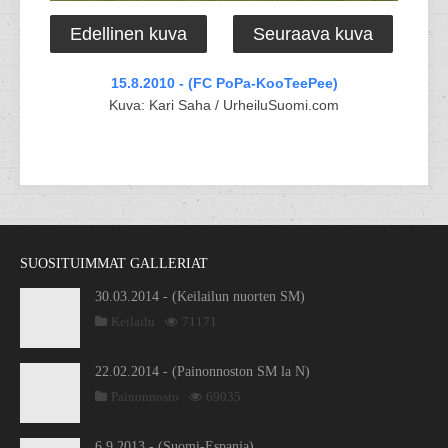
Edellinen kuva
Seuraava kuva
15.8.2010 - (FC PoPa-KooTeePee)
Kuva: Kari Saha / UrheiluSuomi.com
SUOSITUIMMAT GALLERIAT
30.03.2014 - (Keilailun nuorten SM)
Keilailu
71171
22.02.2014 - (Painonnoston SM la N)
Painonnosto
69035
6.9.2013 - (Suomi-Espanja)