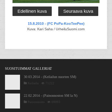
Edellinen kuva
Seuraava kuva
15.8.2010 - (FC PoPa-KooTeePee)
Kuva: Kari Saha / UrheiluSuomi.com
SUOSITUIMMAT GALLERIAT
30.03.2014 - (Keilailun nuorten SM)
Keilailu
71222
22.02.2014 - (Painonnoston SM la N)
Painonnosto
69093