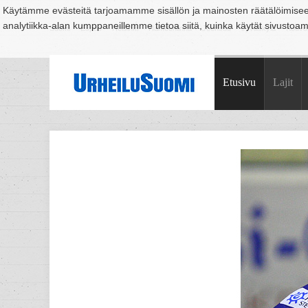
Käytämme evästeitä tarjoamamme sisällön ja mainosten räätälöimise
analytiikka-alan kumppaneillemme tietoa siitä, kuinka käytät sivusto
Suomi
Espoo
Helsinki
Hämeenlinna
Joensuu
Jyväskylä
Kouvo
Etusivu
Lajit