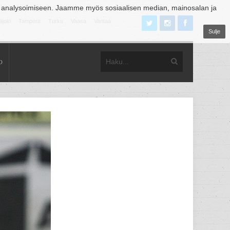
 analysoimiseen. Jaamme myös sosiaalisen median, mainosalan ja
äjoki
Tampere
Turku
Vaasa
Vantaa
Sulje
o