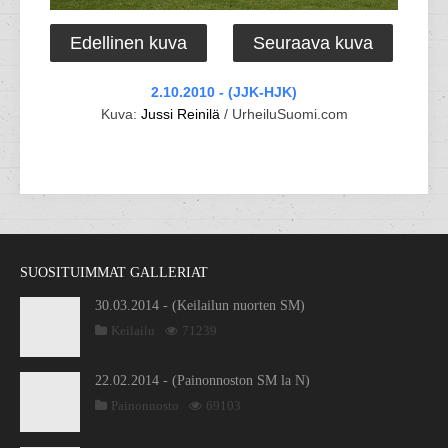
Edellinen kuva
Seuraava kuva
2.10.2010 - (JJK-HJK)
Kuva:
Jussi Reinilä
/ UrheiluSuomi.com
SUOSITUIMMAT GALLERIAT
30.03.2014 - (Keilailun nuorten SM)
Keilailu
71239
22.02.2014 - (Painonnoston SM la N)
Painonnosto
69103