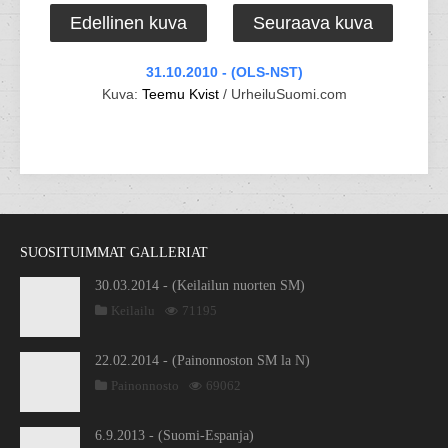
Edellinen kuva
Seuraava kuva
31.10.2010 - (OLS-NST)
Kuva:
Teemu Kvist
/ UrheiluSuomi.com
SUOSITUIMMAT GALLERIAT
30.03.2014 - (Keilailun nuorten SM)
Keilailu
71195
22.02.2014 - (Painonnoston SM la N)
Painonnosto
69062
6.9.2013 - (Suomi-Espanja)