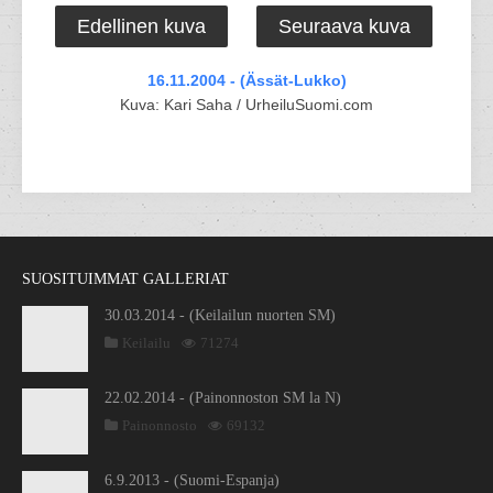
Edellinen kuva
Seuraava kuva
16.11.2004 - (Ässät-Lukko)
Kuva: Kari Saha / UrheiluSuomi.com
SUOSITUIMMAT GALLERIAT
30.03.2014 - (Keilailun nuorten SM)
Keilailu
71274
22.02.2014 - (Painonnoston SM la N)
Painonnosto
69132
6.9.2013 - (Suomi-Espanja)