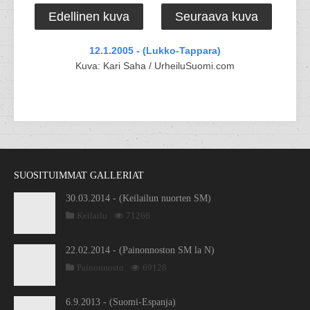
Edellinen kuva
Seuraava kuva
12.1.2005 - (Lukko-Tappara)
Kuva: Kari Saha / UrheiluSuomi.com
SUOSITUIMMAT GALLERIAT
30.03.2014 - (Keilailun nuorten SM)
Keilailu
71266
22.02.2014 - (Painonnoston SM la N)
Painonnosto
69128
6.9.2013 - (Suomi-Espanja)