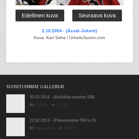
Edellinen kuva
Seuraava kuva
2.10.2004 - (Ässät-Jokerit)
Kuva: Kari Saha / UrheiluSuomi.com
SUOSITUIMMAT GALLERIAT
30.03.2014 - (Keilailun nuorten SM)
Keilailu
71155
22.02.2014 - (Painonnoston SM la N)
Painonnosto
69023