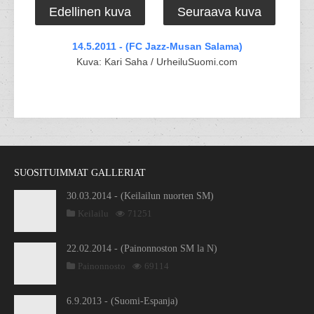
Edellinen kuva
Seuraava kuva
14.5.2011 - (FC Jazz-Musan Salama)
Kuva: Kari Saha / UrheiluSuomi.com
SUOSITUIMMAT GALLERIAT
30.03.2014 - (Keilailun nuorten SM)
Keilailu
71251
22.02.2014 - (Painonnoston SM la N)
Painonnosto
69114
6.9.2013 - (Suomi-Espanja)