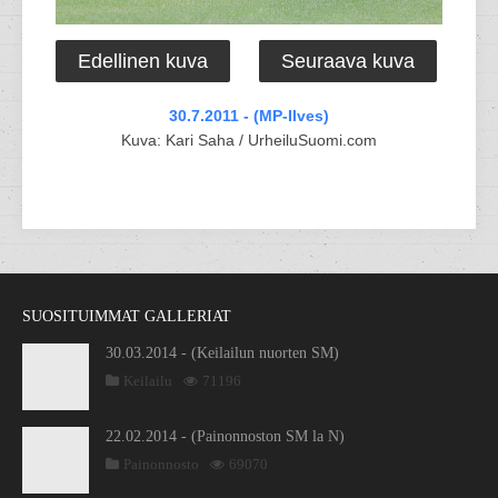
Edellinen kuva
Seuraava kuva
30.7.2011 - (MP-Ilves)
Kuva: Kari Saha / UrheiluSuomi.com
SUOSITUIMMAT GALLERIAT
30.03.2014 - (Keilailun nuorten SM)
Keilailu
71196
22.02.2014 - (Painonnoston SM la N)
Painonnosto
69070