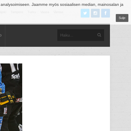
 analysoimiseen. Jaamme myös sosiaalisen median, mainosalan ja
äjoki
Tampere
Turku
Vaasa
Vantaa
Sulje
o