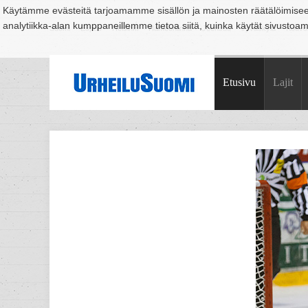
Käytämme evästeitä tarjoamamme sisällön ja mainosten räätälöimise
analytiikka-alan kumppaneillemme tietoa siitä, kuinka käytät sivusto
Suomi
Espoo
Helsinki
Hämeenlinna
Joensuu
Jyväskylä
Kouvo
Etusivu
Lajit