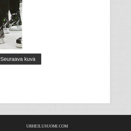
Seuraava kuva
URHEILUSUOMI.COM