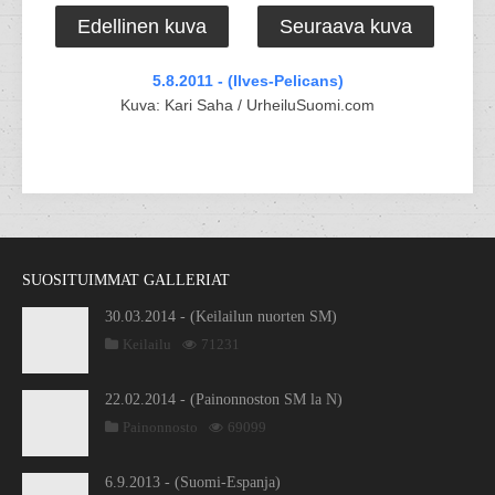
Edellinen kuva
Seuraava kuva
5.8.2011 - (Ilves-Pelicans)
Kuva: Kari Saha / UrheiluSuomi.com
SUOSITUIMMAT GALLERIAT
30.03.2014 - (Keilailun nuorten SM)
Keilailu
71231
22.02.2014 - (Painonnoston SM la N)
Painonnosto
69099
6.9.2013 - (Suomi-Espanja)