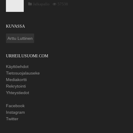
Jalkapallo
57538
KUVASSA
Arttu Luttinen
URHEILUSUOMI.COM
Käyttöehdot
Tietosuojalauseke
Mediakortti
Rekrytointi
Yhteystiedot
Facebook
Instagram
Twitter