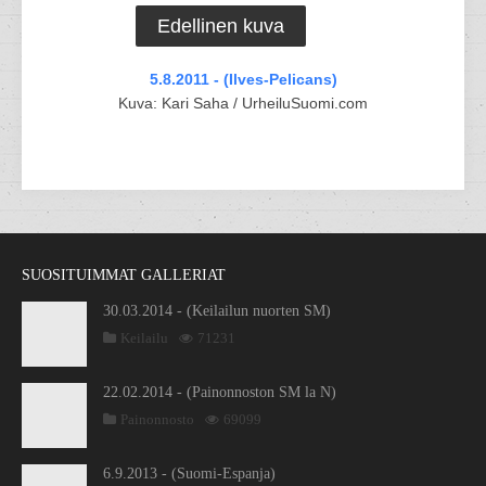
Edellinen kuva
5.8.2011 - (Ilves-Pelicans)
Kuva: Kari Saha / UrheiluSuomi.com
SUOSITUIMMAT GALLERIAT
30.03.2014 - (Keilailun nuorten SM)
Keilailu
71231
22.02.2014 - (Painonnoston SM la N)
Painonnosto
69099
6.9.2013 - (Suomi-Espanja)