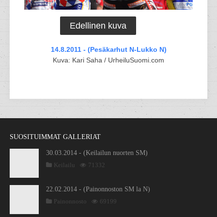
Edellinen kuva
14.8.2011 - (Pesäkarhut N-Lukko N)
Kuva: Kari Saha / UrheiluSuomi.com
SUOSITUIMMAT GALLERIAT
30.03.2014 - (Keilailun nuorten SM)
Keilailu
71332
22.02.2014 - (Painonnoston SM la N)
Painonnosto
69199