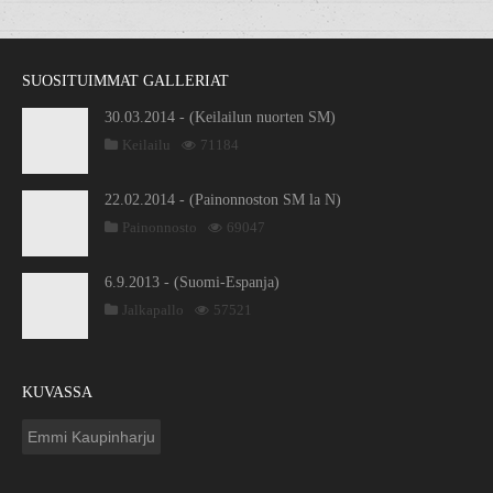
SUOSITUIMMAT GALLERIAT
30.03.2014 - (Keilailun nuorten SM)
Keilailu
71184
22.02.2014 - (Painonnoston SM la N)
Painonnosto
69047
6.9.2013 - (Suomi-Espanja)
Jalkapallo
57521
KUVASSA
Emmi Kaupinharju