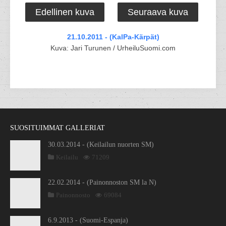
Edellinen kuva
Seuraava kuva
21.10.2011 - (KalPa-Kärpät)
Kuva: Jari Turunen / UrheiluSuomi.com
SUOSITUIMMAT GALLERIAT
30.03.2014 - (Keilailun nuorten SM)
Keilailu
71209
22.02.2014 - (Painonnoston SM la N)
Painonnosto
69084
6.9.2013 - (Suomi-Espanja)