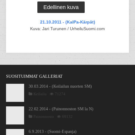
Edellinen kuva
21.10.2011 - (KalPa-Kärpät)
Kuva: Jari Turunen / UrheiluSuomi.com
SUOSITUIMMAT GALLERIAT
30.03.2014 - (Keilailun nuorten SM)
Keilailu
71274
22.02.2014 - (Painonnoston SM la N)
Painonnosto
69132
6.9.2013 - (Suomi-Espanja)