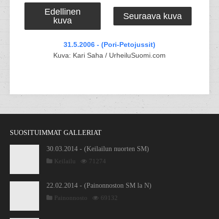
Edellinen
Seuraava kuva
kuva
31.5.2006 - (Pori-Petojussit)
Kuva: Kari Saha / UrheiluSuomi.com
SUOSITUIMMAT GALLERIAT
30.03.2014 - (Keilailun nuorten SM)
Keilailu
71274
22.02.2014 - (Painonnoston SM la N)
Painonnosto
69132