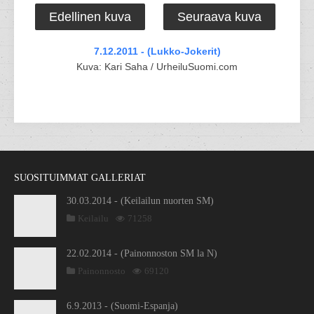
Edellinen kuva
Seuraava kuva
7.12.2011 - (Lukko-Jokerit)
Kuva: Kari Saha / UrheiluSuomi.com
SUOSITUIMMAT GALLERIAT
30.03.2014 - (Keilailun nuorten SM)
Keilailu
71258
22.02.2014 - (Painonnoston SM la N)
Painonnosto
69120
6.9.2013 - (Suomi-Espanja)