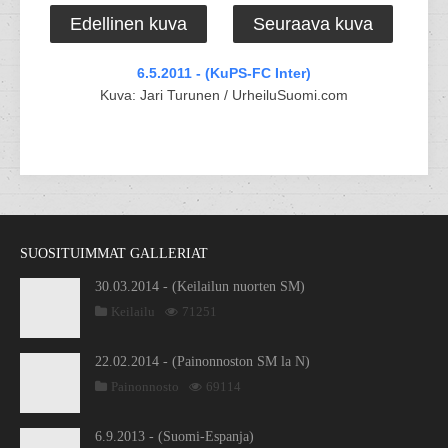
Edellinen kuva
Seuraava kuva
6.5.2011 - (KuPS-FC Inter)
Kuva: Jari Turunen / UrheiluSuomi.com
SUOSITUIMMAT GALLERIAT
30.03.2014 - (Keilailun nuorten SM)
Keilailu
71251
22.02.2014 - (Painonnoston SM la N)
Painonnosto
69114
6.9.2013 - (Suomi-Espanja)