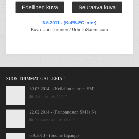
Edellinen kuva
Seuraava kuva
6.5.2011 - (KuPS-FC Inter)
Kuva: Jari Turunen / UrheiluSuomi.com
SUOSITUIMMAT GALLERIAT
30.03.2014 - (Keilailun nuorten SM)
Keilailu
71317
22.02.2014 - (Painonnoston SM la N)
Painonnosto
69180
6.9.2013 - (Suomi-Espanja)