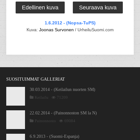
Edellinen kuva
Seuraava kuva
1.6.2012 - (Nopsa-TuPS)
Kuva:
Joonas Survonen
/ UrheiluSuomi.com
SUOSITUIMMAT GALLERIAT
30.03.2014 - (Keilailun nuorten SM)
Keilailu
71209
22.02.2014 - (Painonnoston SM la N)
Painonnosto
69084
6.9.2013 - (Suomi-Espanja)