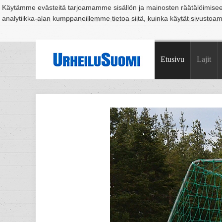
Käytämme evästeitä tarjoamamme sisällön ja mainosten räätälöimise
analytiikka-alan kumppaneillemme tietoa siitä, kuinka käytät sivusto
Suomi
Espoo
Helsinki
Hämeenlinna
Joensuu
Jyväskylä
Kouvo
Etusivu
Lajit