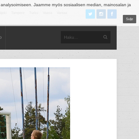
 analysoimiseen. Jaamme myös sosiaalisen median, mainosalan ja
äjoki
Tampere
Turku
Vaasa
Vantaa
Sulje
o