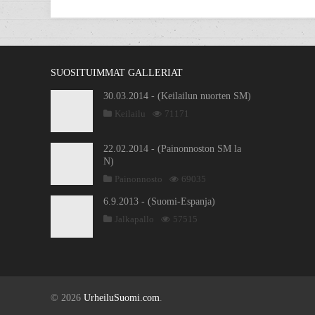
SUOSITUIMMAT GALLERIAT
30.03.2014 - (Keilailun nuorten SM)
Keilailu
71171
22.02.2014 - (Painonnoston SM la
N)
Painonnosto
69035
6.9.2013 - (Suomi-Espanja)
Jalkapallo
57515
© 2026
UrheiluSuomi.com
.