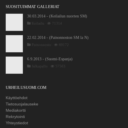
SUOSITUIMMAT GALLERIAT
30.03.2014 - (Keilailun nuorten SM)
Keilailu
71314
22.02.2014 - (Painonnoston SM la N)
Painonnosto
69172
6.9.2013 - (Suomi-Espanja)
Jalkapallo
57563
URHEILUSUOMI.COM
Käyttöehdot
Tietosuojalauseke
Mediakortti
Rekrytointi
Yhteystiedot