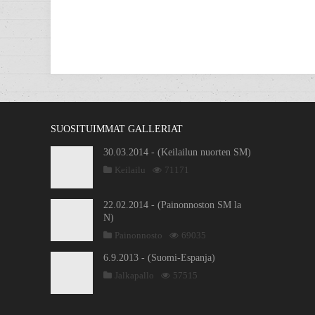
SUOSITUIMMAT GALLERIAT
30.03.2014 - (Keilailun nuorten SM)
Keilailu
71171
22.02.2014 - (Painonnoston SM la
N)
Painonnosto
69035
6.9.2013 - (Suomi-Espanja)
Jalkapallo
57515