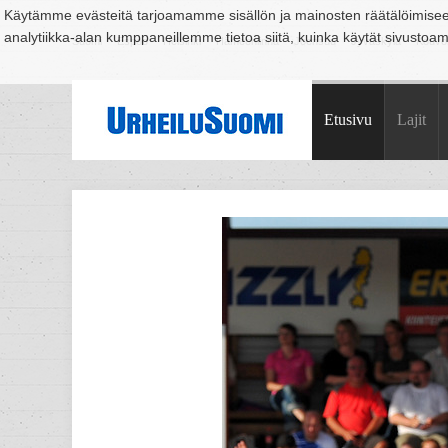
Käytämme evästeitä tarjoamamme sisällön ja mainosten räätälöimise
analytiikka-alan kumppaneillemme tietoa siitä, kuinka käytät sivusto
Suomi
Espoo
Helsinki
Hämeenlinna
Joensuu
Jyväskylä
Kouvo
Etusivu
Lajit