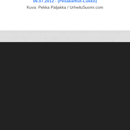
06.07.2012 - (Pesäkarhut-Lukko)
Kuva: Pekka Paljakka / UrheiluSuomi.com