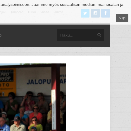
 analysoimiseen. Jaamme myös sosiaalisen median, mainosalan ja
äjoki
Tampere
Turku
Vaasa
Vantaa
Sulje
o