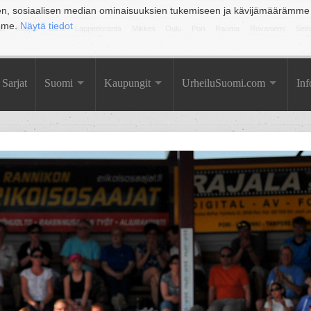
en, sosiaalisen median ominaisuuksien tukemiseen ja kävijämäärämme
amme.
Näytä tiedot
la
Kuopio
Lahti
Lappeenranta
Mikkeli
Oulu
Pori
Rauma
Rovaniemi
Sein
Sarjat
Suomi
Kaupungit
UrheiluSuomi.com
Inf