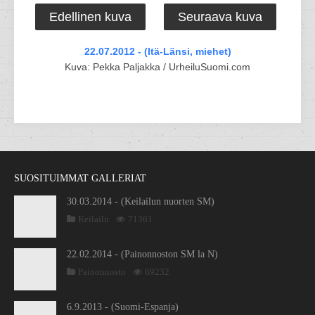
Edellinen kuva
Seuraava kuva
22.07.2012 - (Itä-Länsi, miehet)
Kuva: Pekka Paljakka / UrheiluSuomi.com
SUOSITUIMMAT GALLERIAT
30.03.2014 - (Keilailun nuorten SM)
Keilailu
71361
22.02.2014 - (Painonnoston SM la N)
Painonnosto
69232
6.9.2013 - (Suomi-Espanja)