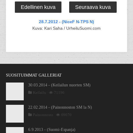
Edellinen kuva
Seuraava kuva
28.7.2012 - (NiceF N-TPS N)
Kuva: Kari Saha / UrheiluSuomi.com
SUOSITUIMMAT GALLERIAT
30.03.2014 - (Keilailun nuorten SM)
Keilailu
71196
22.02.2014 - (Painonnoston SM la N)
Painonnosto
69070
6.9.2013 - (Suomi-Espanja)