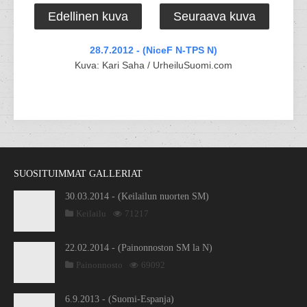
Edellinen kuva
Seuraava kuva
28.7.2012 - (NiceF N-TPS N)
Kuva: Kari Saha / UrheiluSuomi.com
SUOSITUIMMAT GALLERIAT
30.03.2014 - (Keilailun nuorten SM)
Keilailu
71217
22.02.2014 - (Painonnoston SM la N)
Painonnosto
69092
6.9.2013 - (Suomi-Espanja)