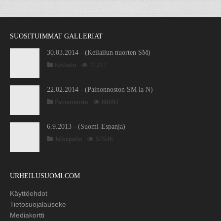
SUOSITUIMMAT GALLERIAT
30.03.2014 - (Keilailun nuorten SM)
Keilailu
71217
22.02.2014 - (Painonnoston SM la N)
Painonnosto
69092
6.9.2013 - (Suomi-Espanja)
Jalkapallo
57536
URHEILUSUOMI.COM
Käyttöehdot
Tietosuojalauseke
Mediakortti