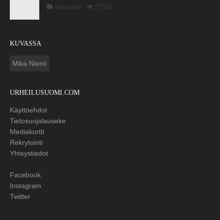
Jalkapallo
57515
KUVASSA
Mika Niemi
URHEILUSUOMI.COM
Käyttöehdot
Tietosuojalauseke
Mediakortti
Rekrytointi
Yhteystiedot
Facebook
Instagram
Twitter