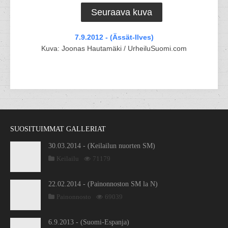
Seuraava kuva
7.9.2012 - (Ässät-Ilves)
Kuva: Joonas Hautamäki / UrheiluSuomi.com
SUOSITUIMMAT GALLERIAT
30.03.2014 - (Keilailun nuorten SM)
Keilailu
71179
22.02.2014 - (Painonnoston SM la N)
Painonnosto
69039
6.9.2013 - (Suomi-Espanja)