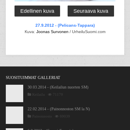
Edellinen kuva
Seuraava kuva
27.9.2012 - (Pelicans-Tappara)
Kuva:
Joonas Survonen
/ UrheiluSuomi.com
SUOSITUIMMAT GALLERIAT
30.03.2014 - (Keilailun nuorten SM)
Keilailu
71179
22.02.2014 - (Painonnoston SM la N)
Painonnosto
69039