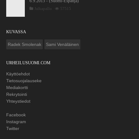
6.9.2013 - (Suomi-Espanja)
Jalkapallo
57515
KUVASSA
Radek Smolenak
Sami Venäläinen
URHEILUSUOMI.COM
Käyttöehdot
Tietosuojalauseke
Mediakortti
Rekrytointi
Yhteystiedot
Facebook
Instagram
Twitter