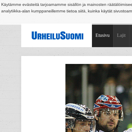
Käytämme evästeitä tarjoamamme sisällön ja mainosten räätälöimise
analytiikka-alan kumppaneillemme tietoa siitä, kuinka käytät sivusto
Suomi
Espoo
Helsinki
Hämeenlinna
Joensuu
Jyväskylä
Kouvo
Etusivu
Lajit