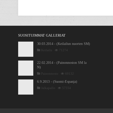
SUOSITUIMMAT GALLERIAT
30.03.2014 - (Keilailun nuorten SM)
Keilailu
71274
22.02.2014 - (Painonnoston SM la
N)
Painonnosto
69132
6.9.2013 - (Suomi-Espanja)
Jalkapallo
57554