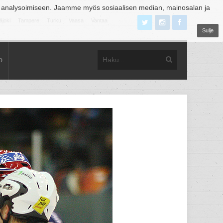
 analysoimiseen. Jaamme myös sosiaalisen median, mainosalan ja
äjoki
Tampere
Turku
Vaasa
Vantaa
Sulje
o