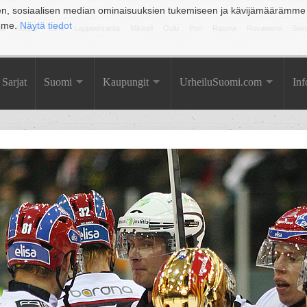
en, sosiaalisen median ominaisuuksien tukemiseen ja kävijämäärämme
amme.
Näytä tiedot
la
Kuopio
Lahti
Lappeenranta
Mikkeli
Oulu
Pori
Rauma
Rovaniemi
Sein
Sarjat
Suomi
Kaupungit
UrheiluSuomi.com
Inf