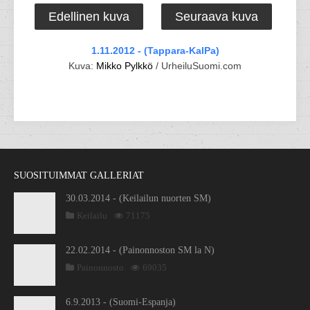
Edellinen kuva
Seuraava kuva
1.11.2012 - (Tappara-KalPa)
Kuva:
Mikko Pylkkö
/ UrheiluSuomi.com
SUOSITUIMMAT GALLERIAT
30.03.2014 - (Keilailun nuorten SM)
Keilailu
71175
22.02.2014 - (Painonnoston SM la N)
Painonnosto
69035
6.9.2013 - (Suomi-Espanja)