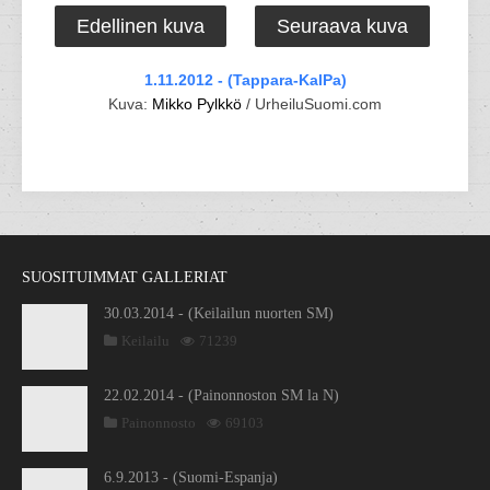
Edellinen kuva
Seuraava kuva
1.11.2012 - (Tappara-KalPa)
Kuva:
Mikko Pylkkö
/ UrheiluSuomi.com
SUOSITUIMMAT GALLERIAT
30.03.2014 - (Keilailun nuorten SM)
Keilailu
71239
22.02.2014 - (Painonnoston SM la N)
Painonnosto
69103
6.9.2013 - (Suomi-Espanja)