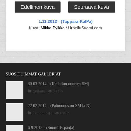
Edellinen kuva
Seuraava kuva
1.11.2012 - (Tappara-KalPa)
Kuva:
Mikko Pylkkö
/ UrheiluSuomi.com
SUOSITUIMMAT GALLERIAT
30.03.2014 - (Keilailun nuorten SM)
Keilailu
71179
22.02.2014 - (Painonnoston SM la N)
Painonnosto
69039
6.9.2013 - (Suomi-Espanja)