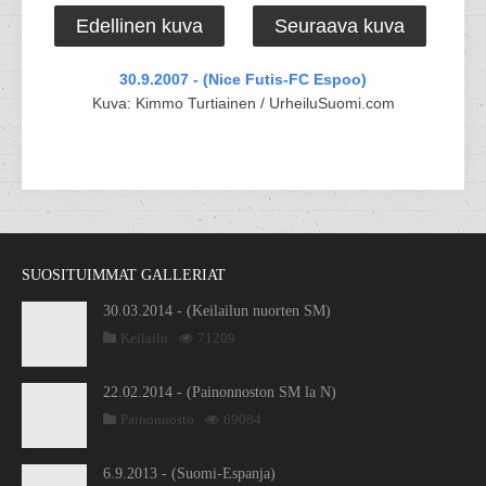
Edellinen kuva
Seuraava kuva
30.9.2007 - (Nice Futis-FC Espoo)
Kuva: Kimmo Turtiainen / UrheiluSuomi.com
SUOSITUIMMAT GALLERIAT
30.03.2014 - (Keilailun nuorten SM)
Keilailu
71209
22.02.2014 - (Painonnoston SM la N)
Painonnosto
69084
6.9.2013 - (Suomi-Espanja)