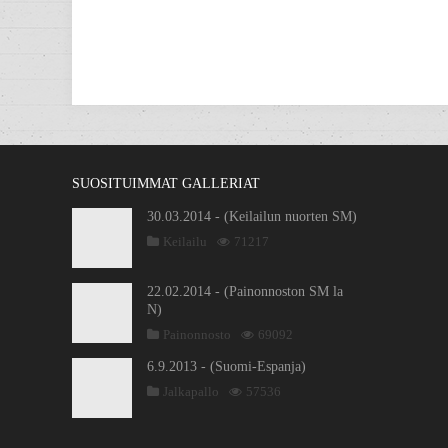
SUOSITUIMMAT GALLERIAT
30.03.2014 - (Keilailun nuorten SM)
Keilailu
71217
22.02.2014 - (Painonnoston SM la
N)
Painonnosto
69092
6.9.2013 - (Suomi-Espanja)
Jalkapallo
57536