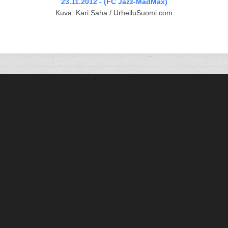
23.11.2012 - (FC Jazz-MadMax)
Kuva: Kari Saha / UrheiluSuomi.com