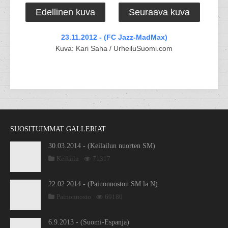
Edellinen kuva
Seuraava kuva
23.11.2012 - (FC Jazz-MadMax)
Kuva: Kari Saha / UrheiluSuomi.com
SUOSITUIMMAT GALLERIAT
30.03.2014 - (Keilailun nuorten SM)
Keilailu
71317
22.02.2014 - (Painonnoston SM la N)
Painonnosto
69180
6.9.2013 - (Suomi-Espanja)