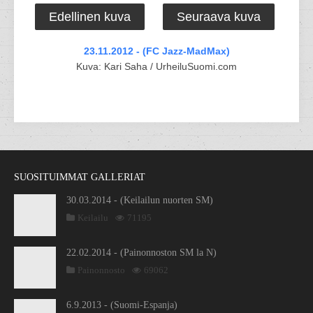
Edellinen kuva
Seuraava kuva
23.11.2012 - (FC Jazz-MadMax)
Kuva: Kari Saha / UrheiluSuomi.com
SUOSITUIMMAT GALLERIAT
30.03.2014 - (Keilailun nuorten SM)
Keilailu
71195
22.02.2014 - (Painonnoston SM la N)
Painonnosto
69062
6.9.2013 - (Suomi-Espanja)