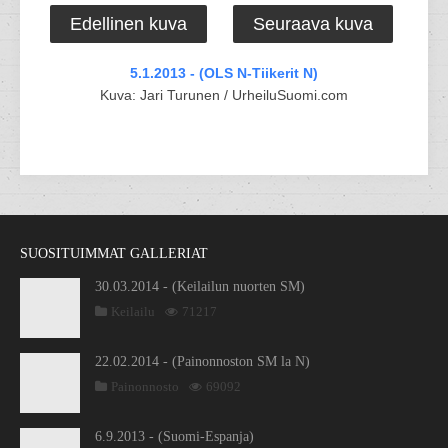
Edellinen kuva
Seuraava kuva
5.1.2013 - (OLS N-Tiikerit N)
Kuva: Jari Turunen / UrheiluSuomi.com
SUOSITUIMMAT GALLERIAT
30.03.2014 - (Keilailun nuorten SM)
Keilailu
71217
22.02.2014 - (Painonnoston SM la N)
Painonnosto
69092
6.9.2013 - (Suomi-Espanja)