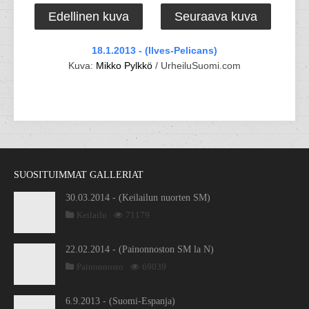
Edellinen kuva
Seuraava kuva
18.1.2013 - (Ilves-Pelicans)
Kuva:
Mikko Pylkkö
/ UrheiluSuomi.com
SUOSITUIMMAT GALLERIAT
30.03.2014 - (Keilailun nuorten SM)
Keilailu
71179
22.02.2014 - (Painonnoston SM la N)
Painonnosto
69039
6.9.2013 - (Suomi-Espanja)