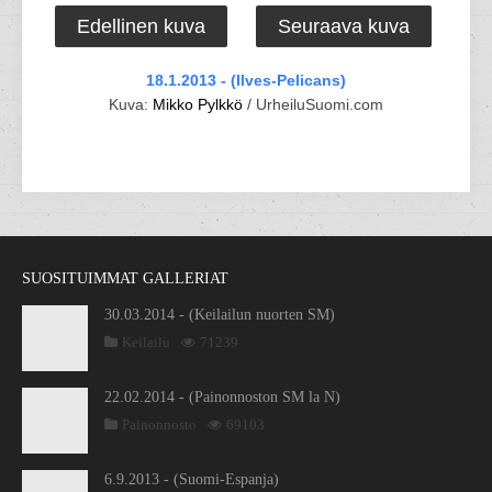
Edellinen kuva
Seuraava kuva
18.1.2013 - (Ilves-Pelicans)
Kuva:
Mikko Pylkkö
/ UrheiluSuomi.com
SUOSITUIMMAT GALLERIAT
30.03.2014 - (Keilailun nuorten SM)
Keilailu
71239
22.02.2014 - (Painonnoston SM la N)
Painonnosto
69103
6.9.2013 - (Suomi-Espanja)