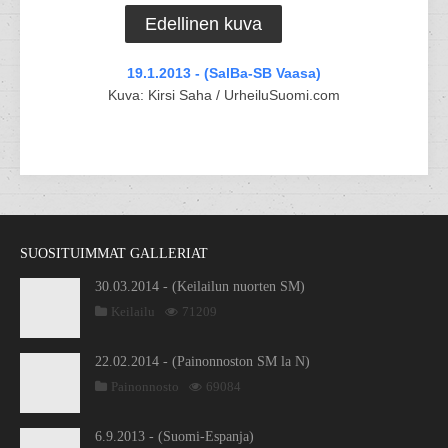
Edellinen kuva
19.1.2013 - (SalBa-SB Vaasa)
Kuva: Kirsi Saha / UrheiluSuomi.com
SUOSITUIMMAT GALLERIAT
30.03.2014 - (Keilailun nuorten SM)
Keilailu
71209
22.02.2014 - (Painonnoston SM la N)
Painonnosto
69084
6.9.2013 - (Suomi-Espanja)