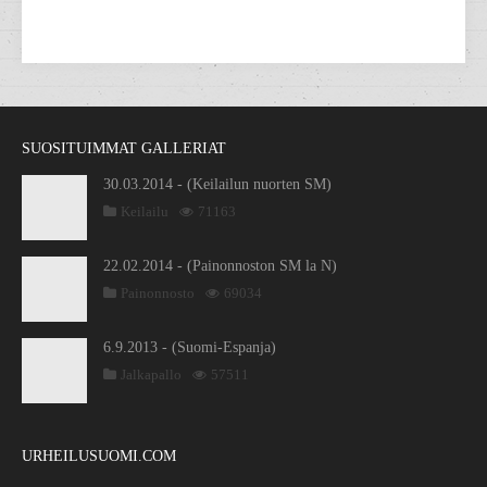
SUOSITUIMMAT GALLERIAT
30.03.2014 - (Keilailun nuorten SM)
Keilailu
71163
22.02.2014 - (Painonnoston SM la N)
Painonnosto
69034
6.9.2013 - (Suomi-Espanja)
Jalkapallo
57511
URHEILUSUOMI.COM