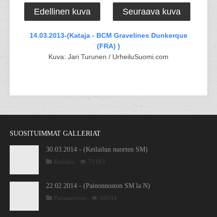
Edellinen kuva
Seuraava kuva
14.03.2013-(Kataja - BCM Gravelines Dunkerque
(FRA) )
Kuva: Jari Turunen / UrheiluSuomi.com
SUOSITUIMMAT GALLERIAT
30.03.2014 - (Keilailun nuorten SM)
Keilailu
71163
22.02.2014 - (Painonnoston SM la N)
Painonnosto
69034